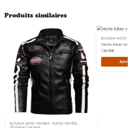
Produits similaires
BLOUSON MOTO 
Veste biker vi
134,90
€
Ajou
BLOUSON MOTO VINTAGE
,
VENTES PRIVÉES
,
VÊTEMENT VINTAGE